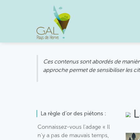
Se rendre au contenu
Accueil
Missions
O
Ces contenus sont abordés de manière m
approche permet de sensibiliser les ci
L
La règle d’or des piétons :
Connaissez-vous l'adage « Il
n'y a pas de mauvais temps,