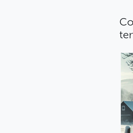
Co
te