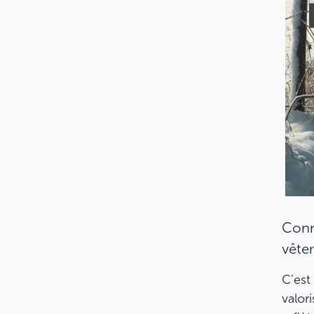
Conna
vête
C'est
valor