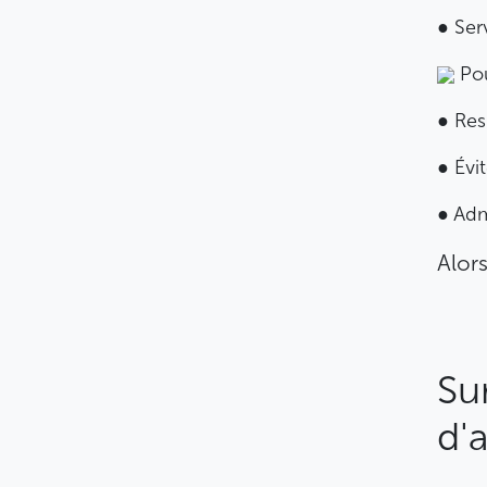
● Ser
Pou
● Resp
● Évi
● Adm
Alors
Su
d'