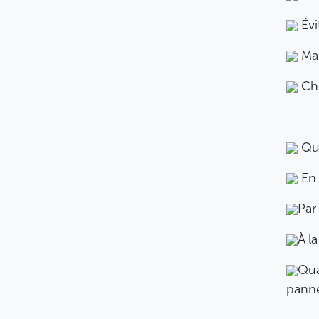
Évi
Mar
Che
Qu
En 
Par
À l
Qua
pann