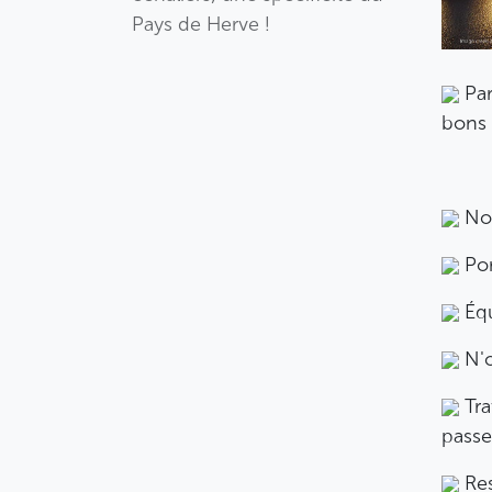
Pays de Herve !
Par
bons 
Nos
Por
Équ
N'o
Tra
passe
Res