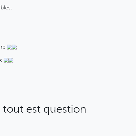
bles.
ure
ux
tout est question