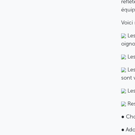
reflè
équip
Voici
Les
oignon
Les
Les
sont v
Les
Res
● Cho
● Ado