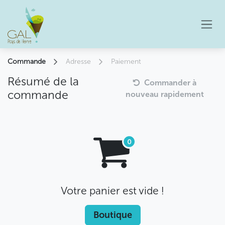
Se rendre au contenu
Commande
Adresse
Paiement
Résumé de la
Commander à
commande
nouveau rapidement
Votre panier est vide !
Boutique